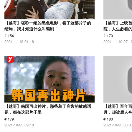
【越哥】堪称一绝的黑色电影，看了这部片子的
【越哥】上映
结局，我才知道什么叫编剧！
院，人生必看
# 154
# 170
2021-11-19 01:18
2021-11-10 07:1
【越哥】韩国再出神片，那些羞于启齿的敏感话
【越哥】百年百
题，都在这部片子里
月，却被后人夸
# 179
# 180
2021-10-25 09:18
2021-10-23 08:3