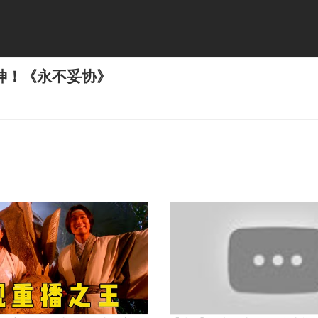
神！《永不妥协》