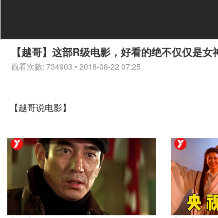
【越哥】这部R级电影，好看的绝不仅仅是女
觀看次數: 734903 • 2018-08-22 07:25
【越哥说电影】