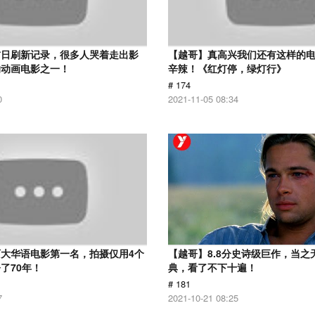
首日刷新记录，很多人哭着走出影
【越哥】真高兴我们还有这样的
的动画电影之一！
辛辣！《红灯停，绿灯行》
# 174
0
2021-11-05 08:34
大华语电影第一名，拍摄仅用4个
【越哥】8.8分史诗级巨作，当之
了70年！
典，看了不下十遍！
# 181
7
2021-10-21 08:25