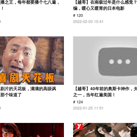
重播之王，每年都要播个七八遍，
【越哥】在南极过年是什么感觉
了！
编，暖心又暖胃的日本电影
# 120
9
2022-02-03 10:41
喜剧片的天花板，满满的高级讽
【越哥】40年前的奥斯卡神作，
出那个味道了
之一，当年红遍美国！
# 124
9
2022-01-25 11:51