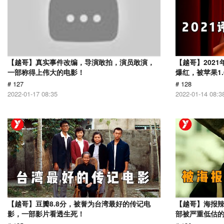
【越哥】真实事件改编，导演敢拍，演员敢演，
【越哥】202
一部称得上伟大的电影！
爆红，被苹果1
# 127
# 128
2022-01-17 08:35
2022-01-14 08:3
【越哥】豆瓣8.8分，被誉为台湾最好的传记电
【越哥】海报辣
影，一部影片看透生死！
部被严重低估