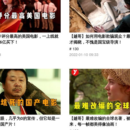
1年评分最高的美国电影，一上线就
【越哥】如何用电影欺骗观众？
.6亿买下！
才揭晓，不愧是国宝级导演！
# 130
8
2022-01-10 09:33
眼，几乎为0的宣传，但它却是一
【越哥】最难改编的全球名著，
的国产片！
来，每一帧都美得像油画！