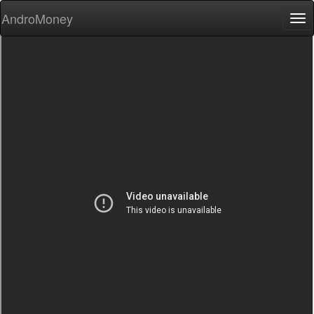
AndroMoney
Tog
nav