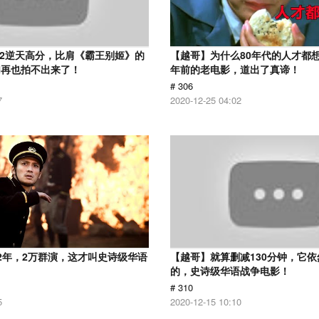
.2逆天高分，比肩《霸王别姬》的
【越哥】为什么80年代的人才都想
们再也拍不出来了！
年前的老电影，道出了真谛！
# 306
7
2020-12-25 04:02
2年，2万群演，这才叫史诗级华语
【越哥】就算删减130分钟，它
的，史诗级华语战争电影！
# 310
5
2020-12-15 10:10