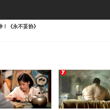
神！《永不妥协》