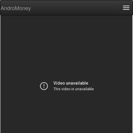
AndroMoney
Tog
nav