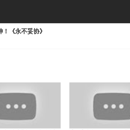
神！《永不妥协》