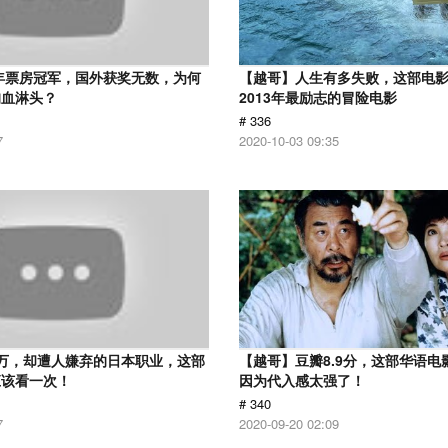
2年票房冠军，国外获奖无数，为何
【越哥】人生有多失败，这部电
狗血淋头？
2013年最励志的冒险电影
# 336
7
2020-10-03 09:35
万，却遭人嫌弃的日本职业，这部
【越哥】豆瓣8.9分，这部华语电
应该看一次！
因为代入感太强了！
# 340
7
2020-09-20 02:09