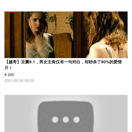
【越哥】豆瓣9.1，男女主角仅有一句对白，却秒杀了90%的爱情
片！
# 245
2021-05-24 09:25