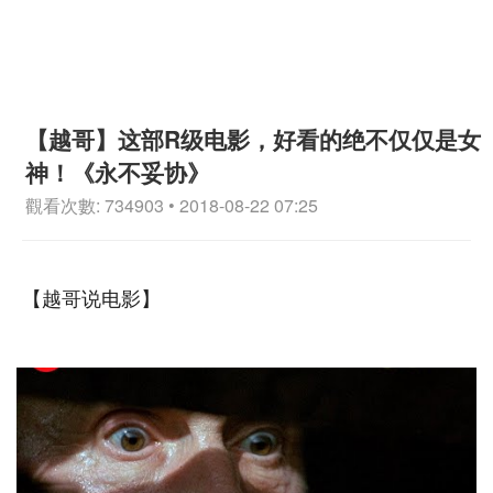
【越哥】这部R级电影，好看的绝不仅仅是女
神！《永不妥协》
觀看次數: 734903 • 2018-08-22 07:25
【越哥说电影】