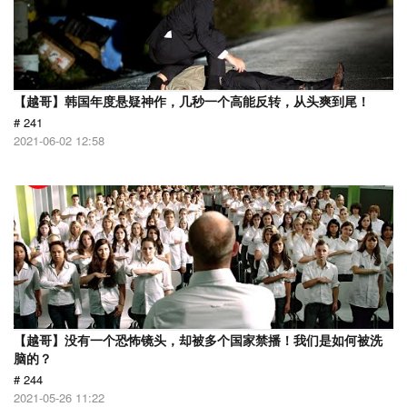
【越哥】韩国年度悬疑神作，几秒一个高能反转，从头爽到尾！
# 241
2021-06-02 12:58
【越哥】没有一个恐怖镜头，却被多个国家禁播！我们是如何被洗
脑的？
# 244
2021-05-26 11:22