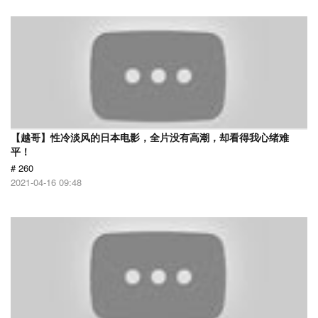
【越哥】性冷淡风的日本电影，全片没有高潮，却看得我心绪难
平！
# 260
2021-04-16 09:48