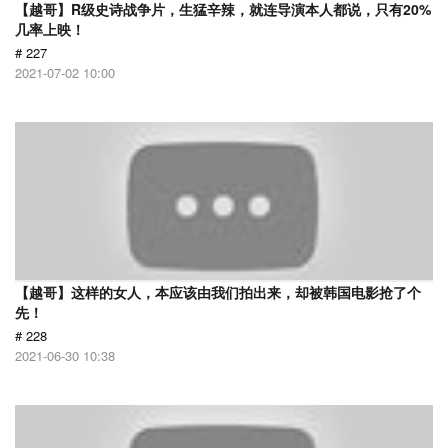
【越哥】R级史诗战争片，生猛辛辣，就连导演本人都说，只有20%
几率上映！
# 227
2021-07-02 10:00
【越哥】这样的女人，本应该由我们拍出来，却被韩国电影抢了个
先！
# 228
2021-06-30 10:38