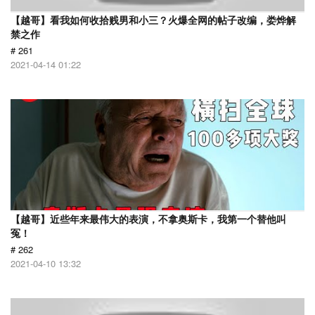
【越哥】看我如何收拾贱男和小三？火爆全网的帖子改编，娄烨解
禁之作
# 261
2021-04-14 01:22
【越哥】近些年来最伟大的表演，不拿奥斯卡，我第一个替他叫
冤！
# 262
2021-04-10 13:32