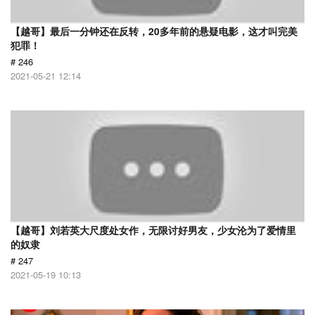
【越哥】最后一分钟还在反转，20多年前的悬疑电影，这才叫完美
犯罪！
# 246
2021-05-21 12:14
【越哥】刘若英大尺度处女作，无限讨好男友，少女沦为了爱情里
的奴隶
# 247
2021-05-19 10:13