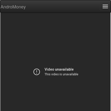
AndroMoney
Tog
nav