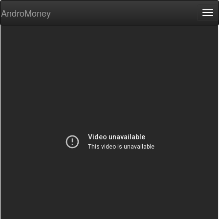
AndroMoney
Tog
nav