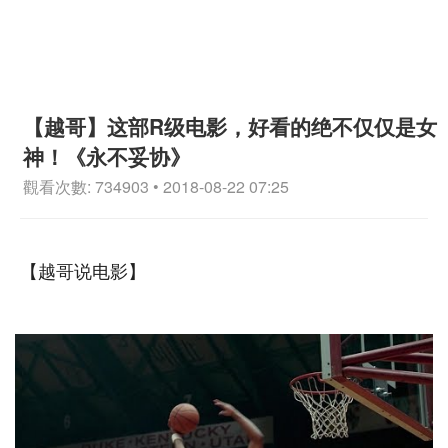
【越哥】这部R级电影，好看的绝不仅仅是女
神！《永不妥协》
觀看次數: 734903 • 2018-08-22 07:25
【越哥说电影】