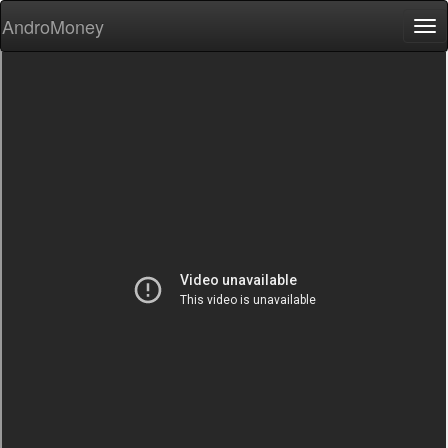
AndroMoney
Tog
nav