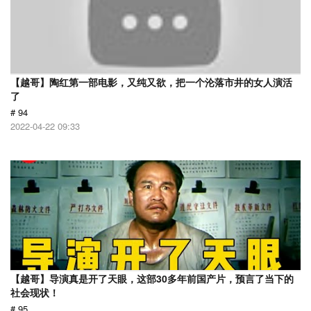
【越哥】陶红第一部电影，又纯又欲，把一个沦落市井的女人演活
了
# 94
2022-04-22 09:33
【越哥】导演真是开了天眼，这部30多年前国产片，预言了当下的
社会现状！
# 95