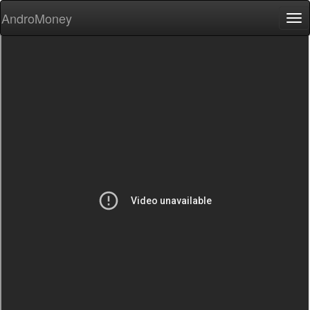
AndroMoney
Tog
nav