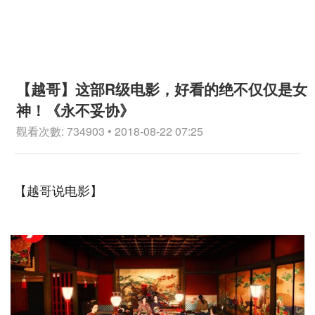
【越哥】这部R级电影，好看的绝不仅仅是女
神！《永不妥协》
觀看次數: 734903 • 2018-08-22 07:25
【越哥说电影】