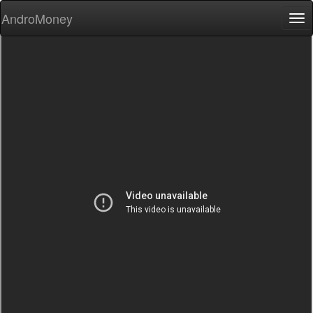
AndroMoney
Tog
nav