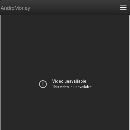
AndroMoney
Tog
nav