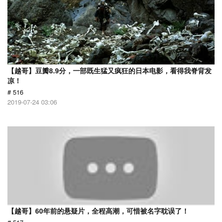
【越哥】豆瓣8.9分，一部既生猛又疯狂的日本电影，看得我脊背发
凉！
# 516
2019-07-24 03:06
【越哥】60年前的悬疑片，全程高潮，可惜被名字耽误了！