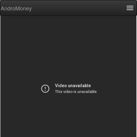
AndroMoney
Tog
nav