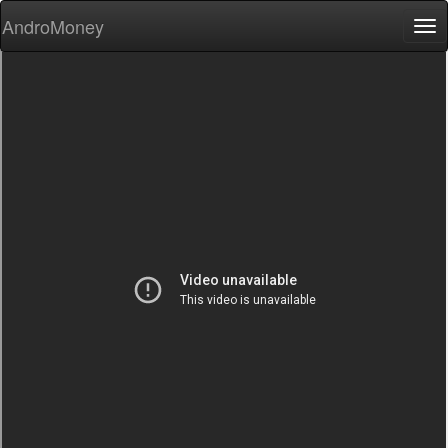
AndroMoney
Tog
nav