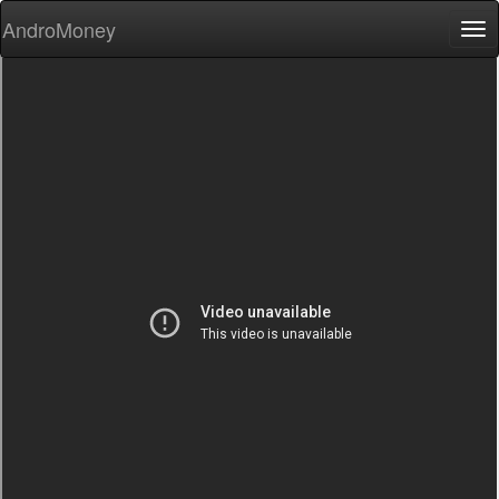
AndroMoney
Tog
nav