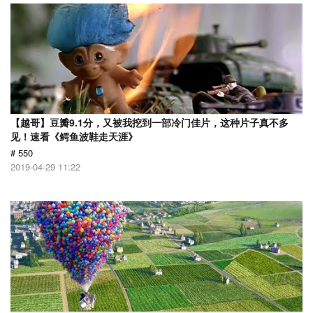
【越哥】豆瓣9.1分，又被我挖到一部冷门佳片，这种片子真不多
见！速看《鳄鱼波鞋走天涯》
# 550
2019-04-29 11:22