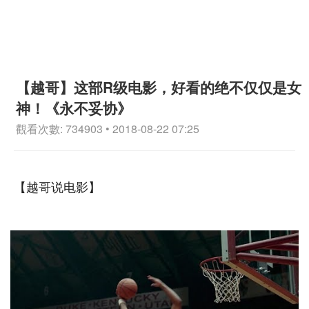
【越哥】这部R级电影，好看的绝不仅仅是女
神！《永不妥协》
觀看次數: 734903 • 2018-08-22 07:25
【越哥说电影】