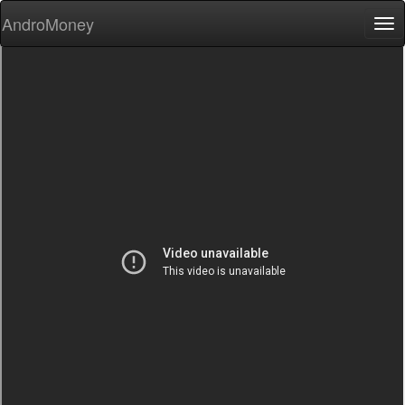
AndroMoney
Tog
nav