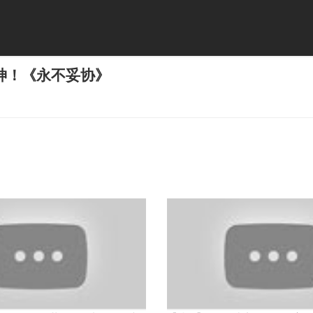
神！《永不妥协》