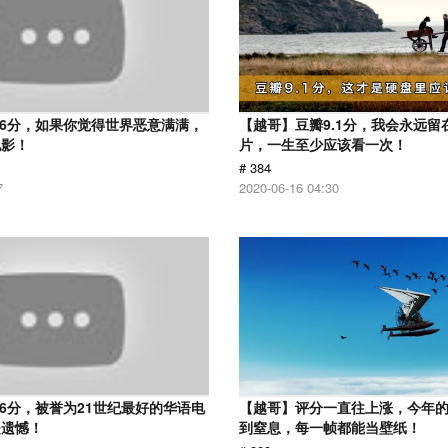
.6分，如果你觉得世界恶意满满，
【越哥】豆瓣9.1分，我会永远留
电影！
片，一生至少应该看一次！
# 384
7
2020-06-16 04:30
.6分，被誉为21世纪最好的华语电
【越哥】评分一直往上涨，今年
是遗憾！
到窒息，每一帧都能当壁纸！