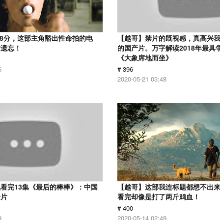
.8分，这部主角豁出性命拍的电
【越哥】禁片的既视感，真高兴
被遗忘！
的国产片。万字解读2018年最具
《大象席地而坐》
6
# 396
2020-05-21 03:48
看完13集《最后的棒棒》：中国
【越哥】这部我连标题都想不出
录片
看完却像是打了两斤鸡血！
# 400
9
2020-05-14 02:49