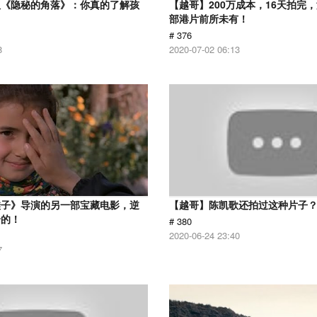
版《隐秘的角落》：你真的了解孩
【越哥】200万成本，16天拍完
部港片前所未有！
# 376
8
2020-07-02 06:13
鞋子》导演的另一部宝藏电影，逆
【越哥】陈凯歌还拍过这种片子
给的！
# 380
2020-06-24 23:40
7