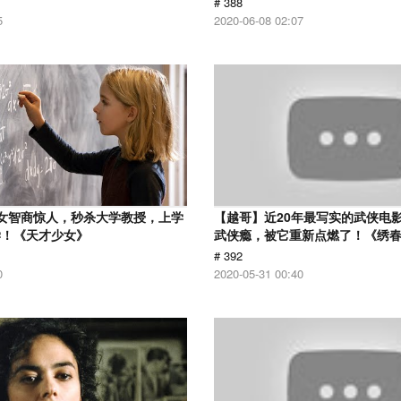
# 388
5
2020-06-08 02:07
女智商惊人，秒杀大学教授，上学
【越哥】近20年最写实的武侠电
学！《天才少女》
武侠瘾，被它重新点燃了！《绣
# 392
0
2020-05-31 00:40