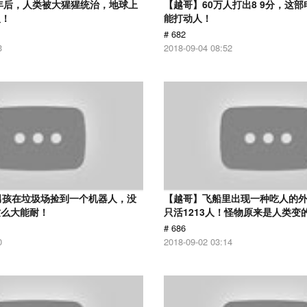
0年后，人类被大猩猩统治，地球上
【越哥】60万人打出8 9分，这
人！
能打动人！
# 682
3
2018-09-04 08:52
男孩在垃圾场捡到一个机器人，没
【越哥】飞船里出现一种吃人的外
这么大能耐！
只活1213人！怪物原来是人类变
# 686
0
2018-09-02 03:14