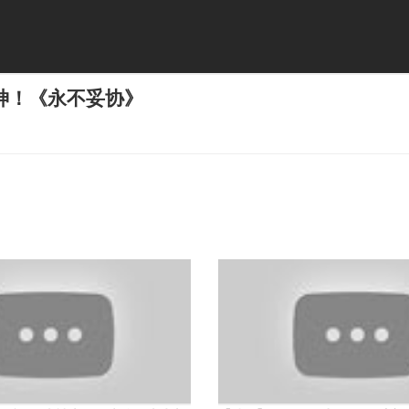
神！《永不妥协》