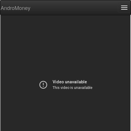
AndroMoney
Tog
nav