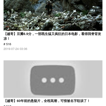
【越哥】豆瓣8.9分，一部既生猛又疯狂的日本电影，看得我脊背发
凉！
# 516
2019-07-24 03:06
【越哥】60年前的悬疑片，全程高潮，可惜被名字耽误了！