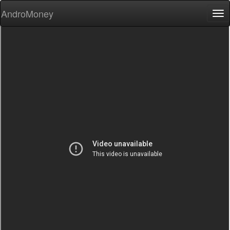
AndroMoney
Tog
nav