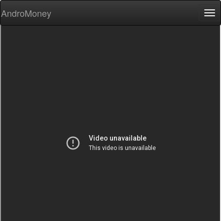
AndroMoney
Tog
nav