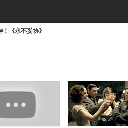
神！《永不妥协》