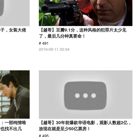
样子，女装大佬
【越哥】豆瓣9.1分，这种风格的犯罪片太少见
了，最后几分钟真要命！
# 491
2019-09-11 03:04
》：一部纯情唯
【越哥】30年前爆款华语电影，观影人数超2亿，
洲也找不出几
放现在就是至少50亿票房！
# 495