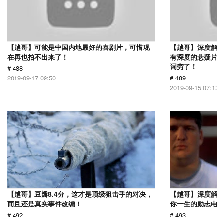
【越哥】可能是中国内地最好的喜剧片，可惜现
【越哥】深度
在再也拍不出来了！
有深度的悬疑
词穷了！
# 488
2019-09-17 09:50
# 489
2019-09-15 07:1
【越哥】豆瓣8.4分，这才是顶级狙击手的对决，
【越哥】深度
而且还是真实事件改编！
你一生的励志
# 492
# 493