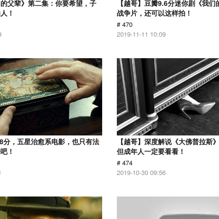
们的父辈》第二集：你要希望，子
【越哥】豆瓣9.6分迷你剧《我们
的人！
战争片，还可以这样拍！
# 470
9
2019-11-11 10:09
.8分，五星治愈系电影，也只有法
【越哥】深度解说《大佛普拉斯
来吧！
但成年人一定要看看！
# 474
1
2019-10-30 09:56