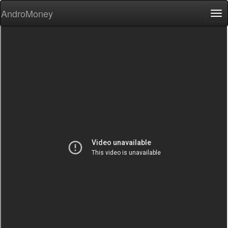
AndroMoney
Tog
nav