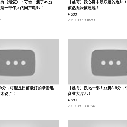
典《最爱》：可惜！删了49分
【越哥】我心目中最浪漫的港片！
该是一部伟大的国产电影！
依然无法被超越！
# 500
2
2019-08-18 05:58
.9分，可能是目前最好的拳击电
【越哥】仅此一部！豆瓣8.8分，
，太硬了！
商业大片儿！
# 504
1
2019-08-10 07:42