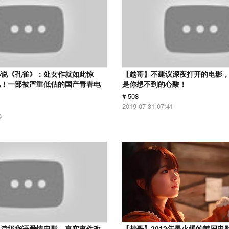
解说《孔雀》：处女作就如此惊
【越哥】不建议深夜打开的电影
见！一部被严重低估的国产青春电
是你想不到的心酸！
# 508
2019-07-31 07:41
9
史诗级华语爱情电影，真实事件改
【越哥】2012年最火爆的韩国电