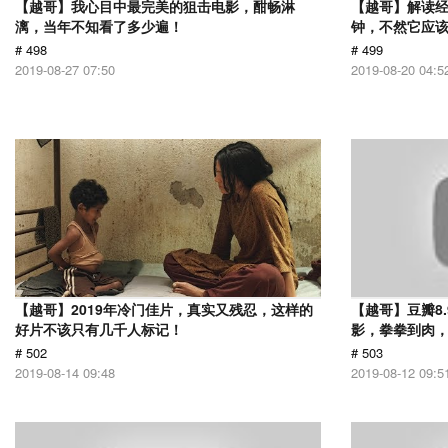
【越哥】我心目中最完美的狙击电影，酣畅淋
【越哥】解读经
漓，当年不知看了多少遍！
钟，不然它应
# 498
# 499
2019-08-27 07:50
2019-08-20 04:5
【越哥】2019年冷门佳片，真实又残忍，这样的
【越哥】豆瓣8
好片不该只有几千人标记！
影，拳拳到肉
# 502
# 503
2019-08-14 09:48
2019-08-12 09:5