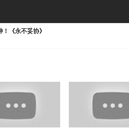
神！《永不妥协》