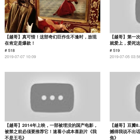
【越哥】真可惜！这部奇幻巨作生不逢时，放现
【越哥】第一
在肯定是爆款！
就爱上，爱死
# 518
# 519
2019-07-07 10:09
2019-07-05 03:5
【越哥】2014年上映，一部被埋没的国产电影，
【越哥】豆瓣8
被禁之前必须要推荐它！速看小成本喜剧片《我
撼得我说不出
不是王毛》
焦》