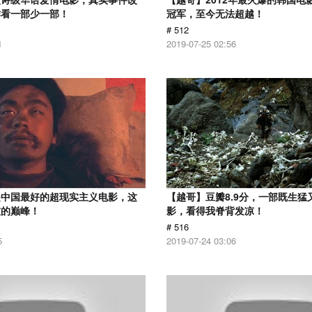
作看一部少一部！
冠军，至今无法超越！
# 512
1
2019-07-25 02:56
是中国最好的超现实主义电影，这
【越哥】豆瓣8.9分，一部既生猛
技的巅峰！
影，看得我脊背发凉！
# 516
5
2019-07-24 03:06