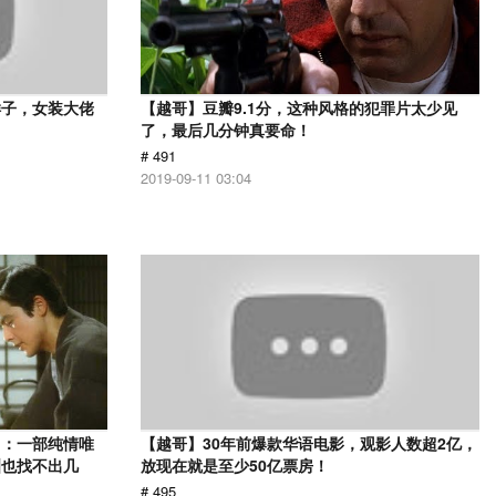
样子，女装大佬
【越哥】豆瓣9.1分，这种风格的犯罪片太少见
了，最后几分钟真要命！
# 491
2019-09-11 03:04
》：一部纯情唯
【越哥】30年前爆款华语电影，观影人数超2亿，
洲也找不出几
放现在就是至少50亿票房！
# 495