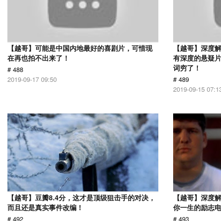
【越哥】可能是中国内地最好的喜剧片，可惜现
【越哥】深度
在再也拍不出来了！
有深度的悬疑
词穷了！
# 488
2019-09-17 09:50
# 489
2019-09-15 07:1
【越哥】豆瓣8.4分，这才是顶级狙击手的对决，
【越哥】深度
而且还是真实事件改编！
你一生的励志
# 492
# 493