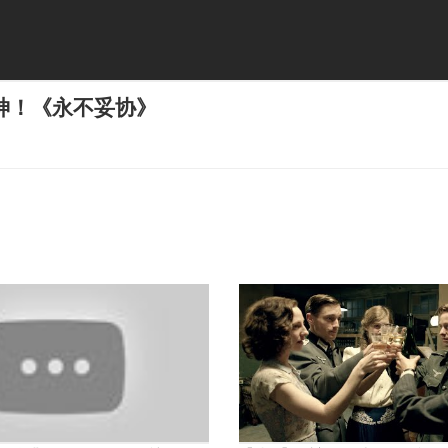
神！《永不妥协》