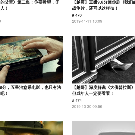
们的父辈》第二集：你要希望，子
【越哥】豆瓣9.6分迷你剧《我们
的人！
战争片，还可以这样拍！
# 470
9
2019-11-11 10:09
.8分，五星治愈系电影，也只有法
【越哥】深度解说《大佛普拉斯
来吧！
但成年人一定要看看！
# 474
1
2019-10-30 09:56