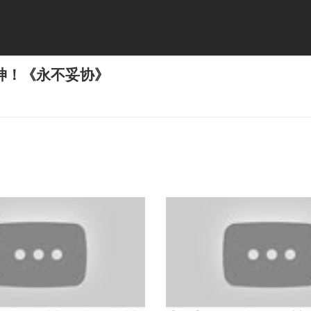
神！《永不妥协》