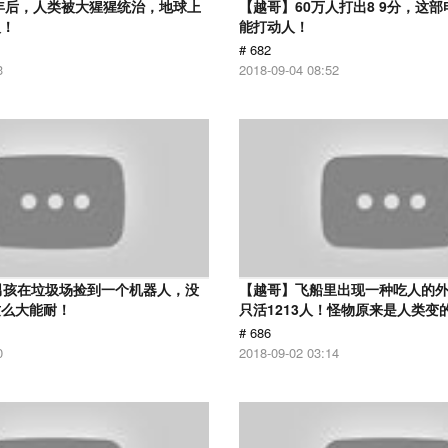
0年后，人类被大猩猩统治，地球上
【越哥】60万人打出8 9分，这
人！
能打动人！
# 682
3
2018-09-04 08:52
男孩在垃圾场捡到一个机器人，没
【越哥】飞船里出现一种吃人的外
这么大能耐！
只活1213人！怪物原来是人类变
# 686
0
2018-09-02 03:14