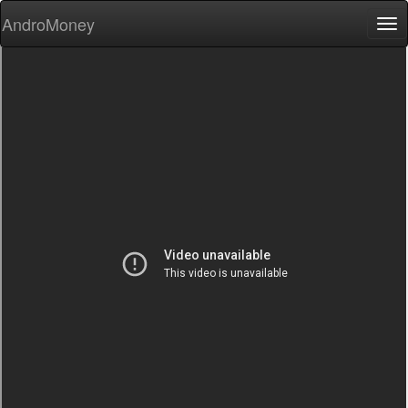
AndroMoney
Tog
nav