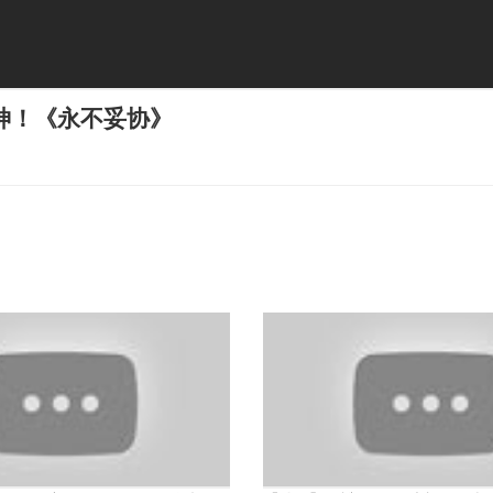
神！《永不妥协》