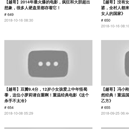
【越哥】2014年最火爆的电影，疯狂和大胆超出
【越哥】没有
想象，很多人硬盘里都存着它！
婆，全村人都
女人的国家》
# 649
2018-10-16 08:30
# 650
2018-10-16 08:1
【越哥】豆瓣9.4分，12岁小女孩爱上中年怪蜀
【越哥】冯小刚
黍，这位小萝莉请自重啊！重温经典电影《这个
然经典！重温国
杀手不太冷》
乙方》
# 654
# 655
2018-10-08 05:29
2018-09-25 06:4