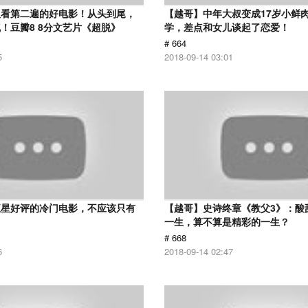
议看第二遍的好电影！从头到尾，
【越哥】中年大叔变成17岁小鲜
！豆瓣8 8分文艺片《超脱》
学，差点和女儿谈起了恋爱！
# 664
5
2018-09-14 03:01
五星好评的冷门电影，不应该只有
【越哥】史诗终章《教父3》：酸
！
一生，算不算是精彩的一生？
# 668
6
2018-09-14 02:47