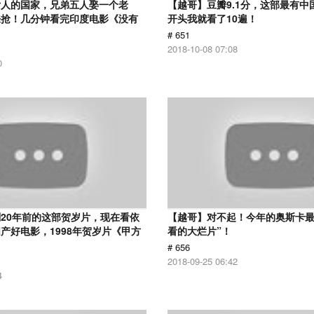
女人的国家，兄弟五人娶一个老
【越哥】豆瓣9.1分，这部最有中
来抢！几分钟看完印度电影《没有
开头我就看了10遍！
# 651
2018-10-08 07:08
0
20年前的这部贺岁片，现在看依
【越哥】对不起！今年的奥斯卡最
产好电影，1998年贺岁片《甲方
看的大烂片”！
# 656
2018-09-25 06:42
4