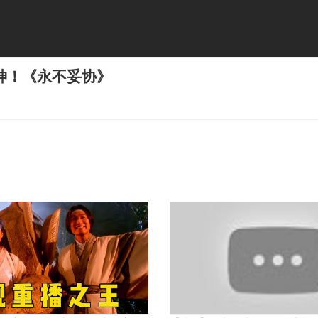
神！《永不妥协》