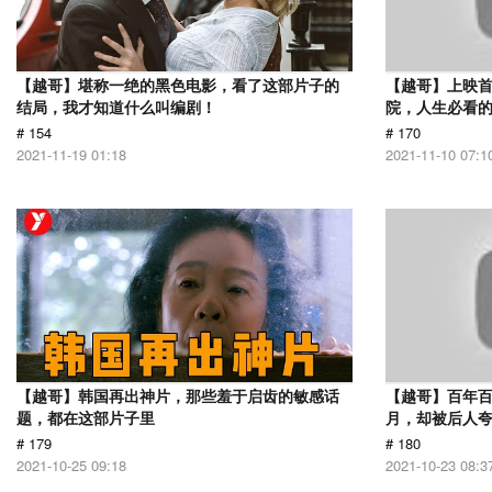
【越哥】堪称一绝的黑色电影，看了这部片子的
【越哥】上映
结局，我才知道什么叫编剧！
院，人生必看
# 154
# 170
2021-11-19 01:18
2021-11-10 07:1
【越哥】韩国再出神片，那些羞于启齿的敏感话
【越哥】百年百
题，都在这部片子里
月，却被后人夸
# 179
# 180
2021-10-25 09:18
2021-10-23 08:3