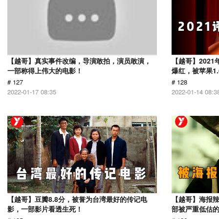
【越哥】真实事件改编，导演敢拍，演员敢演，
【越哥】202
一部称得上伟大的电影！
爆红，被苹果1
# 127
# 128
2022-01-17 08:35
2022-01-14 08:3
【越哥】豆瓣8.8分，被誉为台湾最好的传记电
【越哥】海报辣
影，一部影片看透生死！
部被严重低估