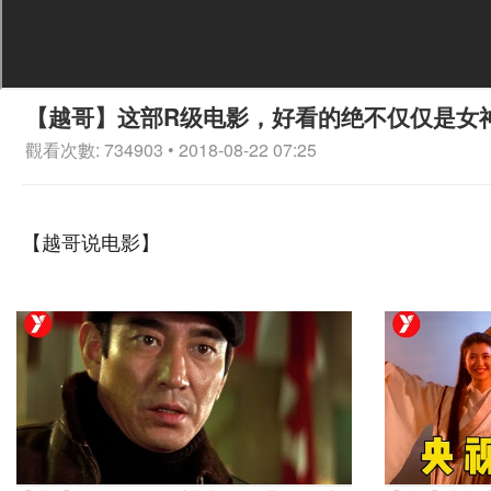
【越哥】这部R级电影，好看的绝不仅仅是女
觀看次數: 734903 • 2018-08-22 07:25
【越哥说电影】