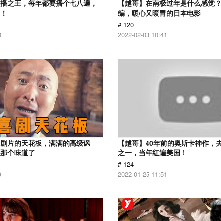
重播之王，每年都要播个七八遍，
【越哥】在南极过年是什么感觉
了！
编，暖心又暖胃的日本电影
# 120
9
2022-02-03 10:41
喜剧片的天花板，满满的高级讽
【越哥】40年前的奥斯卡神作，
出那个味道了
之一，当年红遍美国！
# 124
9
2022-01-25 11:51