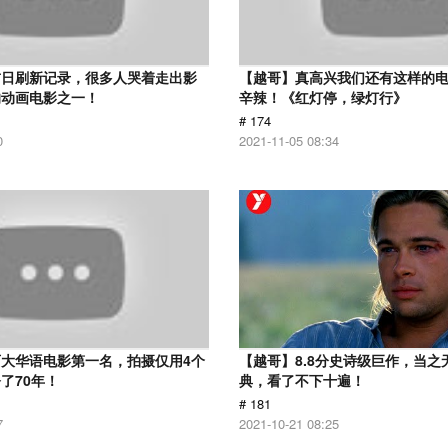
首日刷新记录，很多人哭着走出影
【越哥】真高兴我们还有这样的
的动画电影之一！
辛辣！《红灯停，绿灯行》
# 174
0
2021-11-05 08:34
大华语电影第一名，拍摄仅用4个
【越哥】8.8分史诗级巨作，当之
了70年！
典，看了不下十遍！
# 181
7
2021-10-21 08:25