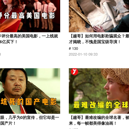
1年评分最高的美国电影，一上线就
【越哥】如何用电影欺骗观众？
.6亿买下！
才揭晓，不愧是国宝级导演！
# 130
8
2022-01-10 09:33
眼，几乎为0的宣传，但它却是一
【越哥】最难改编的全球名著，
的国产片！
来，每一帧都美得像油画！