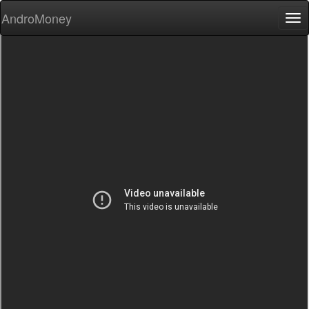
AndroMoney
Tog
nav