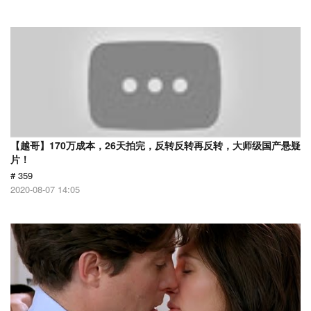
【越哥】170万成本，26天拍完，反转反转再反转，大师级国产悬疑
片！
# 359
2020-08-07 14:05