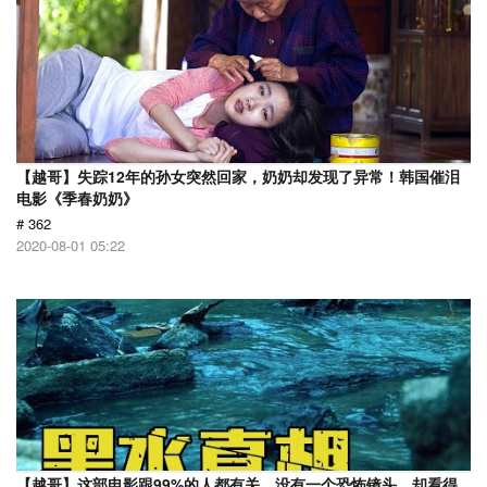
【越哥】失踪12年的孙女突然回家，奶奶却发现了异常！韩国催泪
电影《季春奶奶》
# 362
2020-08-01 05:22
【越哥】这部电影跟99%的人都有关，没有一个恐怖镜头，却看得