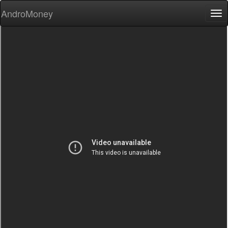
AndroMoney
Tog
nav