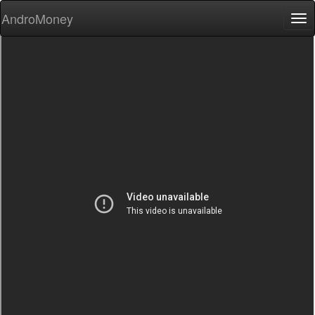
AndroMoney
Tog
nav