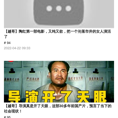
【越哥】陶红第一部电影，又纯又欲，把一个沦落市井的女人演活
了
# 94
2022-04-22 09:33
【越哥】导演真是开了天眼，这部30多年前国产片，预言了当下的
社会现状！
# 95