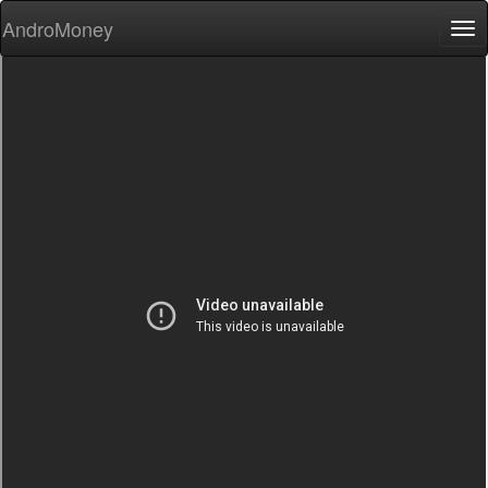
AndroMoney
Tog
nav