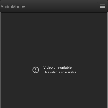
AndroMoney
Tog
nav