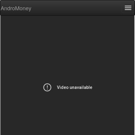
AndroMoney
Tog
nav