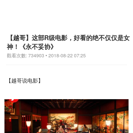
【越哥】这部R级电影，好看的绝不仅仅是女
神！《永不妥协》
觀看次數: 734903 • 2018-08-22 07:25
【越哥说电影】