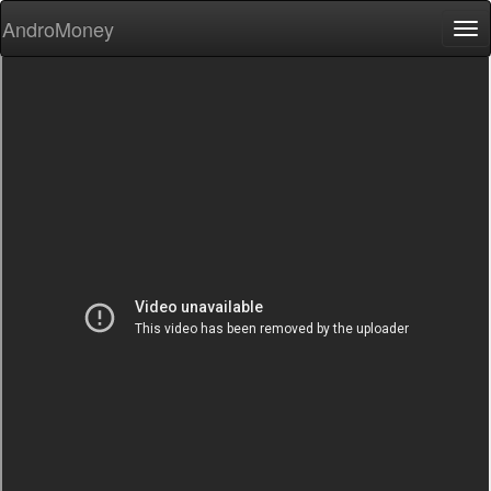
AndroMoney
Tog
nav