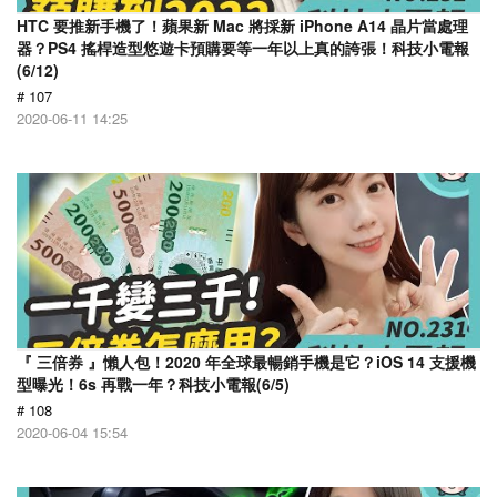
HTC 要推新手機了！蘋果新 Mac 將採新 iPhone A14 晶片當處理
器？PS4 搖桿造型悠遊卡預購要等一年以上真的誇張！科技小電報
(6/12)
# 107
2020-06-11 14:25
『 三倍券 』懶人包！2020 年全球最暢銷手機是它？iOS 14 支援機
型曝光！6s 再戰一年？科技小電報(6/5)
# 108
2020-06-04 15:54