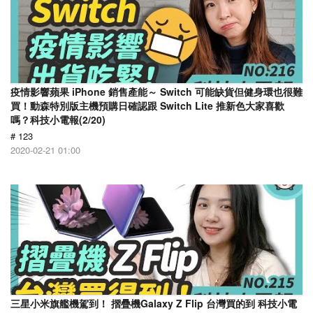
疫情影響蘋果 iPhone 銷售產能～ Switch 可能缺貨但健身環也很難
買！動森特別版主機預購日確認跟 Switch Lite 推新色大家喜歡
嗎？科技小電報(2/20)
# 123
2020-02-21 01:00
三星小米旗艦機駕到！ 摺疊機Galaxy Z Flip 台灣買的到 科技小電