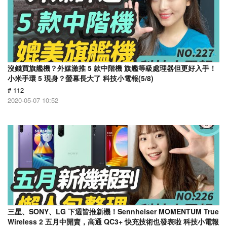
沒錢買旗艦機？外媒激推 5 款中階機 旗艦等級處理器但更好入手！
小米手環 5 現身？螢幕長大了 科技小電報(5/8)
# 112
2020-05-07 10:52
三星、SONY、LG 下週皆推新機！Sennheiser MOMENTUM True
Wireless 2 五月中開賣，高通 QC3+ 快充技術也發表啦 科技小電報