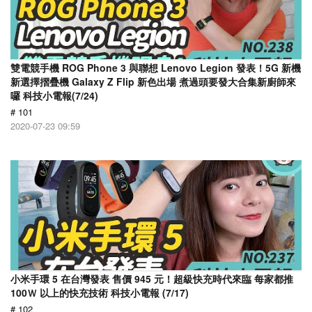
雙電競手機 ROG Phone 3 與聯想 Lenovo Legion 發表！5G 新機
新選擇摺疊機 Galaxy Z Flip 新色出場 煮過頭要發大合集新廚師來
囉 科技小電報(7/24)
# 101
2020-07-23 09:59
小米手環 5 在台灣發表 售價 945 元！超級快充時代來臨 每家都推
100Ｗ 以上的快充技術 科技小電報 (7/17)
# 102