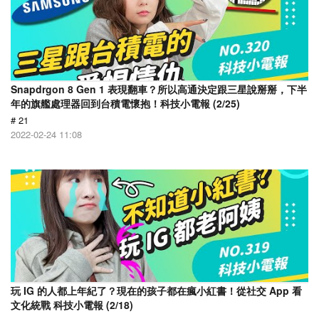
Snapdrgon 8 Gen 1 表現翻車？所以高通決定跟三星說掰掰，下半
年的旗艦處理器回到台積電懷抱！科技小電報 (2/25)
# 21
2022-02-24 11:08
玩 IG 的人都上年紀了？現在的孩子都在瘋小紅書！從社交 App 看
文化統戰 科技小電報 (2/18)