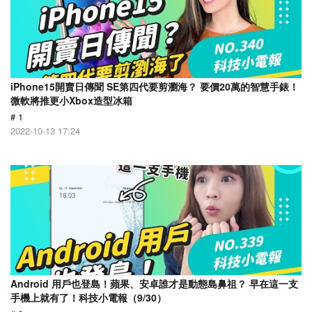
iPhone15開賣日傳聞 SE第四代要剪瀏海？ 要價20萬的智慧手錶！
微軟將推更小Xbox造型冰箱
# 1
2022-10-13 17:24
Android 用戶也登島！蘋果、安卓誰才是動態島鼻祖？ 早在這一支
手機上就有了！科技小電報（9/30）