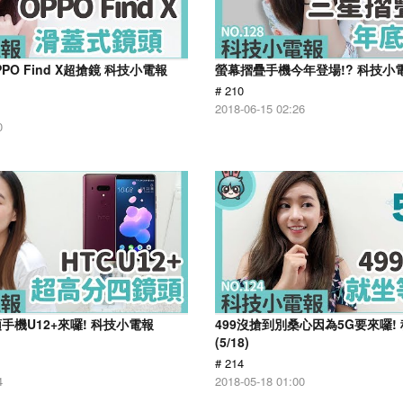
PO Find X超搶鏡 科技小電報
螢幕摺疊手機今年登場!? 科技小電報
# 210
2018-06-15 02:26
0
手機U12+來囉! 科技小電報
499沒搶到別桑心因為5G要來囉!
(5/18)
# 214
4
2018-05-18 01:00