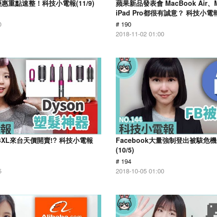
惠重點速整！科技小電報(11/9)
蘋果新品發表會 MacBook Air、M
iPad Pro都很有誠意？ 科技小電報(
0
# 190
2018-11-02 01:00
el 3XL來台天價開賣!? 科技小電報
Facebook大量強制登出被駭危
(10/5)
# 194
5
2018-10-05 01:00