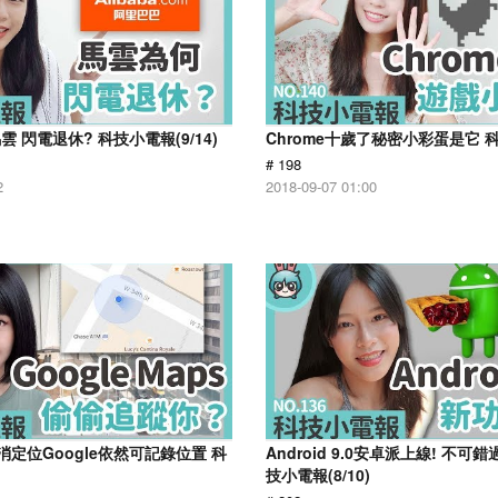
 閃電退休? 科技小電報(9/14)
Chrome十歲了秘密小彩蛋是它 科技
# 198
2
2018-09-07 01:00
消定位Google依然可記錄位置 科
Android 9.0安卓派上線! 不可
技小電報(8/10)