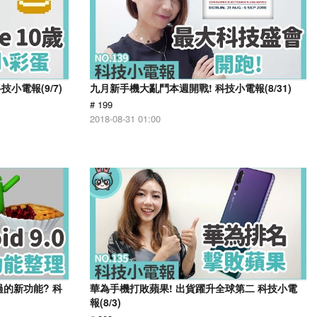
小電報(9/7)
九月新手機大亂鬥本週開戰! 科技小電報(8/31)
# 199
2018-08-31 01:00
錯過的新功能? 科
華為手機打敗蘋果! 出貨躍升全球第二 科技小電
報(8/3)