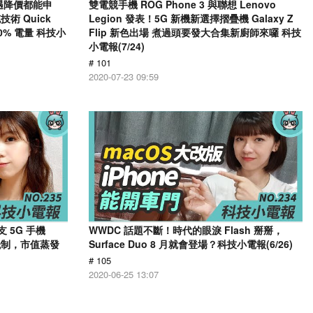
內遇降價都能申
雙電競手機 ROG Phone 3 與聯想 Lenovo
 Quick
Legion 發表！5G 新機新選擇摺疊機 Galaxy Z
50% 電量 科技小
Flip 新色出場 煮過頭要發大合集新廚師來囉 科技
小電報(7/24)
# 101
2020-07-23 09:59
 5G 手機
WWDC 話題不斷！時代的眼淚 Flash 掰掰，
抵制，市值蒸發
Surface Duo 8 月就會登場？科技小電報(6/26)
# 105
2020-06-25 13:07