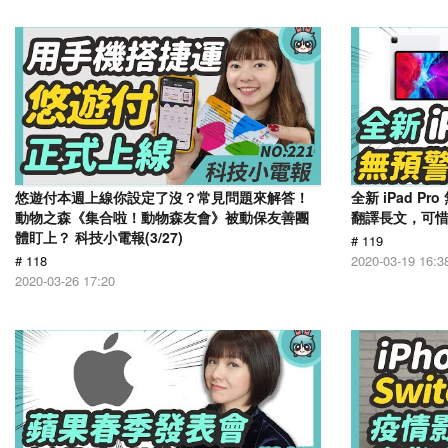
悠遊付本週上線你設定了沒？常見問題來解答！
全新 iPad P
動物之森《集合啦！動物森友會》被動保友善團
翻譯長文，可惜語
體盯上？ 科技小電報(3/27)
# 119
# 118
2020-03-19 16:3
2020-03-26 17:20