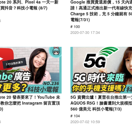
ote 20 系列、Pixel 4a 一天一新
Google 推買貴退差價，15 天
抖音？科技小電報 (8/7)
請！高通正式推出新一代有線快充技術
Charge 5 技術，充 5 分鐘就有 
電報(7/31)
6
# 100
2020-07-30 17:34
Note 20 發表要來了！YouTube 未
5G 資費出爐！夏普在台推出第一支
你怎麼把 Instagram 留言置頂
AQUOS R5G！臉書遭到大規模
0)
560 億美元 科技小電報(7/3)
# 104
6
2020-07-02 10:59