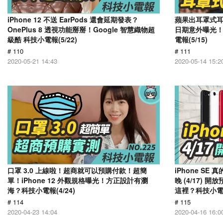
iPhone 12 不送 EarPods 還會延期發表？
蘋果出耳罩式耳機
OnePlus 8 透視功能掰掰！Google 智慧織物超
日期意外曝光！
級酷 科技小電報(5/22)
電報(5/15)
# 110
# 111
2020-05-21 14:43
2020-05-14 15:2
口罩 3.0 上線啦！超商就可以預購付款！超簡
​iPhone SE
單！iPhone 12 外觀規格曝光！方正設計有瀏
晚 (4/17)
海？科技小電報(4/24)
這裡？科技小電報(
# 114
# 115
2020-04-23 14:04
2020-04-16 16:0