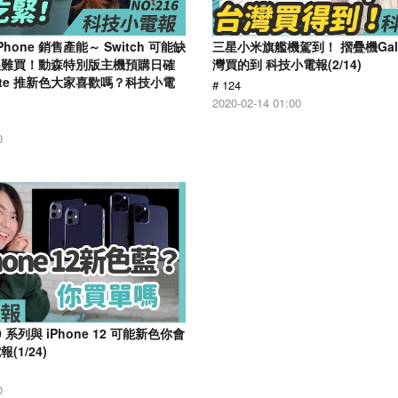
hone 銷售產能～ Switch 可能缺
三星小米旗艦機駕到！ 摺疊機Galaxy
很難買！動森特別版主機預購日確
灣買的到 科技小電報(2/14)
 Lite 推新色大家喜歡嗎？科技小電
# 124
2020-02-14 01:00
0
 系列與 iPhone 12 可能新色你會
1/24)
0