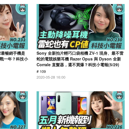
全球最暢銷手機是
Sony 全新拍片輕巧口袋相機 ZV-1 現身、最不雷
 再戰一年？科技小
蛇的電競娛樂耳機 Razer Opus 與 Dyson 全新
Corrale 直髮器，還不買爆？科技小電報(5/29)
# 109
2020-05-28 16:00