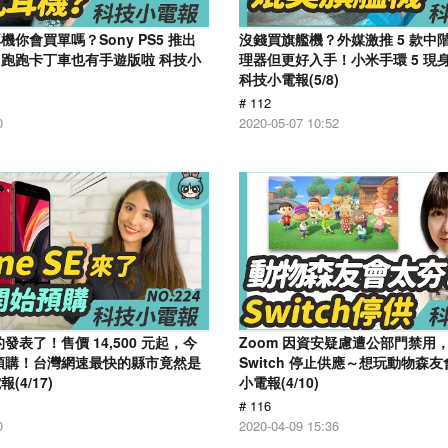
你會買單嗎？Sony PS5 推出
沒錢買旗艦機？外媒激推 5 款中
跑跑卡丁車也有手遊版啦 科技小
理器但更好入手！小米手環 5 現
科技小電報(5/8)
# 112
0
2020-05-07 10:52
 真的發表了！售價 14,500 元起，今
Zoom 因資安疑慮遭公部門禁用
 開放預購！台灣網速最快的縣市竟然是
Switch 停止供應～想玩動物森
4/17)
小電報(4/10)
# 116
0
2020-04-09 15:36