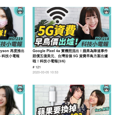
yson 再度推出
Google Pixel 4a 實機照流出！蘋果為降速事件
心 科技小電報
賠償五億美元、台灣首個 5G 資費早鳥方案出爐
啦！科技小電報(3/6)
# 121
2020-03-05 10:53