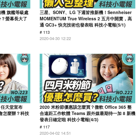
階機 旗艦等級處
三星、SONY、LG 下週皆推新機！Sennheiser
身？螢幕長大了
MOMENTUM True Wireless 2 五月中開賣，高
通 QC3+ 快充技術也發表啦 科技小電報(5/1)
# 113
2020-04-30 12:22
，任天堂宣布
2020 米粉節優惠該怎麼買？微軟 Office 365 整
友會怎麼辦？科技
合遠距工作軟體 Teams 跟外媒最期待一加 8 新機
發表日確定啦 科技小電報(4/3)
# 117
2020-04-02 14:51