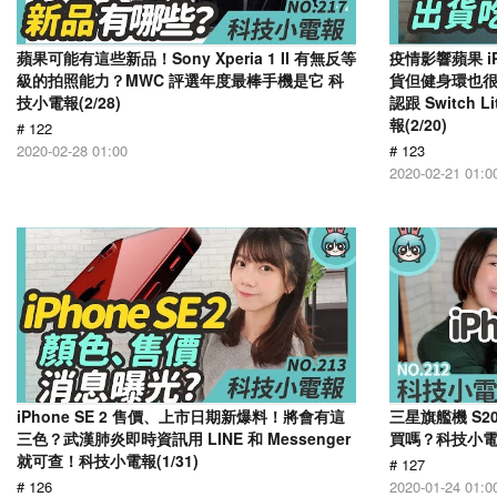
蘋果可能有這些新品！Sony Xperia 1 II 有無反等
疫情影響蘋果 iP
級的拍照能力？MWC 評選年度最棒手機是它 科
貨但健身環也
技小電報(2/28)
認跟 Switch
報(2/20)
# 122
2020-02-28 01:00
# 123
2020-02-21 01:0
iPhone SE 2 售價、上市日期新爆料！將會有這
三星旗艦機 S20
三色？武漢肺炎即時資訊用 LINE 和 Messenger
買嗎？科技小電報(
就可查！科技小電報(1/31)
# 127
# 126
2020-01-24 01:0