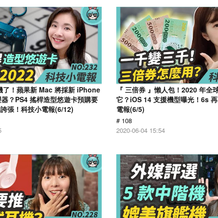
了！蘋果新 Mac 將採新 iPhone
『 三倍券 』懶人包！2020 年
理器？PS4 搖桿造型悠遊卡預購要
它？iOS 14 支援機型曝光！6s
張！科技小電報(6/12)
電報(6/5)
# 108
5
2020-06-04 15:54