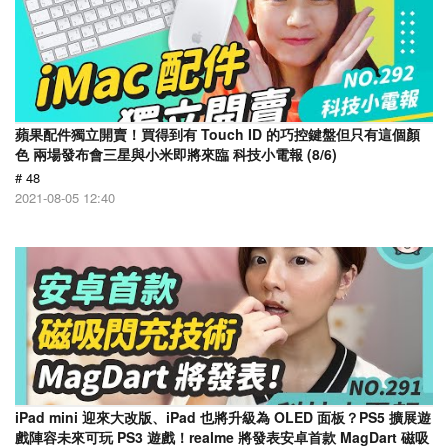
蘋果配件獨立開賣！買得到有 Touch ID 的巧控鍵盤但只有這個顏
色 兩場發布會三星與小米即將來臨 科技小電報 (8/6)
# 48
2021-08-05 12:40
iPad mini 迎來大改版、iPad 也將升級為 OLED 面板？PS5 擴展遊
戲陣容未來可玩 PS3 遊戲！realme 將發表安卓首款 MagDart 磁吸