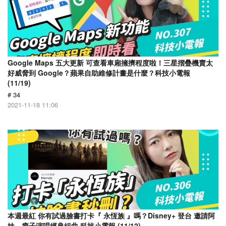
Google Maps 五大更新 可查看車廂擁擠程度啦！三星摺疊機賣太
好威脅到 Google？蘋果自助維修計畫是什麼？科技小電報
(11/19)
# 34
2021-11-18 11:06
本週最紅 你有試過臉書打卡『 永恆族 』嗎？Disney+ 登台 邀請阿
妹、瘦子演唱經典組曲 科技小電報 (11/12)