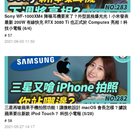
Sony WF-1000XM4 降噪耳機要來了？外型規格爆光光！小米發表
最新 200W 有線快充 RTX 3080 Ti 也正式於 Computex 亮相！科
技小電報 (6/4)
# 57
2021-06-03 11:50
三星再嗆蘋果手機拍照功能！讓微軟設計 macOS 會長怎樣？據說
蘋果要出新款 iPod Touch？ 科技小電報 (5/28)
# 58
2021-05-27 14:17